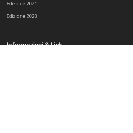
Edizione 2021
Edizione 2020
Informazioni & Link
Contattaci
Cookie Policy
Privacy Policy
Termini e Condizioni di Vendita