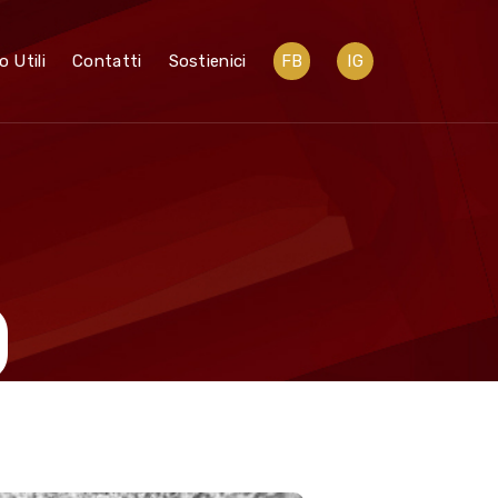
o Utili
Contatti
Sostienici
FB
IG
O